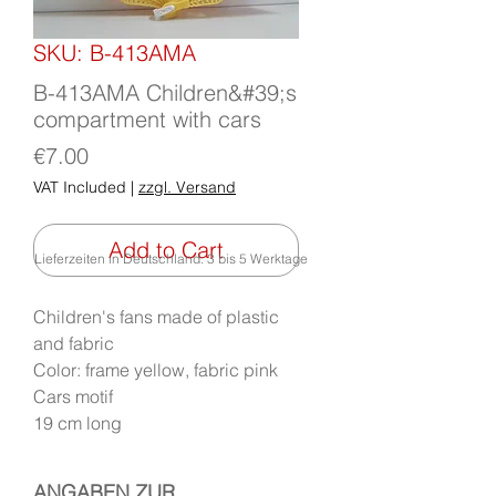
SKU: B-413AMA
B-413AMA Children&#39;s
compartment with cars
Price
€7.00
VAT Included
|
zzgl. Versand
Add to Cart
Lieferzeiten in Deutschland: 3 bis 5 Werktage
Children's fans made of plastic
and fabric
Color: frame yellow, fabric pink
Cars motif
19 cm long
ANGABEN ZUR