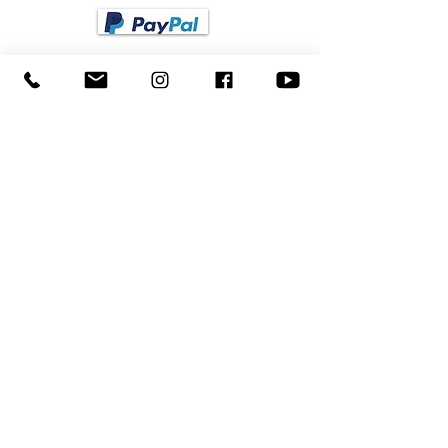
SHIPPING
Choose your own preferred shipping agency for
your fan shipment within Germany
BESTELLUNG STORNIEREN
SOCIAL MEDIA
Follow us!
LEGAL