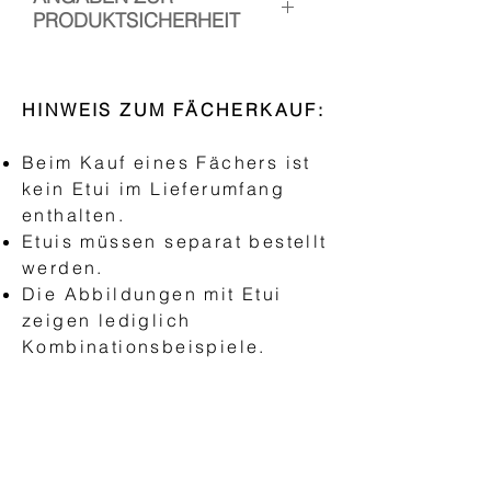
PRODUKTSICHERHEIT
Hersteller: Handfächer Canela
Verantwortliche Person: Esther
HINWEIS ZUM FÄCHERKAUF:
Ramos, Kopischstr. 3, 10965
Berlin
Beim Kauf eines Fächers ist
Kontakt:
kein Etui im Lieferumfang
www.handfaechercanela.com
enthalten.
Etuis müssen separat bestellt
Sicherheitshinweis:
werden.
Nicht für Kinder unter drei Jahren
Die Abbildungen mit Etui
geeignet.
zeigen lediglich
Kombinationsbeispiele.
HAND FANS
"AEA Abanico Español"
Basic fans
Classic fans