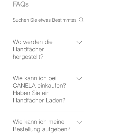
FAQs
Wo werden die
Handfächer
hergestellt?
Ich arbeite ausschließlich mit
Manufakturen in Spanien, mein
Wie kann ich bei
Heimatland. Nur die Handfächer
CANELA einkaufen?
unter der Rubrik "AEA
Haben Sie ein
Bezeichnung" auf meiner
Handfächer Laden?
Webseite wurden 100% in
Spanien angefertigt. Diese
In den Sommermonaten (Mai/Juni
Modelle haben auf der Rückseite
bis August/September) können
Wie kann ich meine
den Qualitätssiegel "aea Abanico
Sie CANELA "live"aufMärkten in
Bestellung aufgeben?