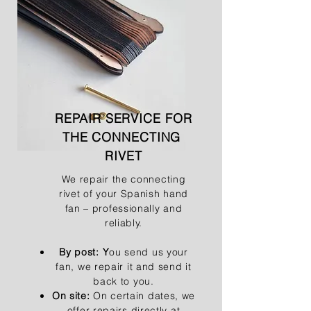
REPAIR SERVICE FOR
THE CONNECTING
RIVET
We repair the connecting
rivet of your Spanish hand
fan – professionally and
reliably.
By post: Y
ou send us your
fan, we repair it and send it
back to you.
On site:
On certain dates, we
offer repairs directly at