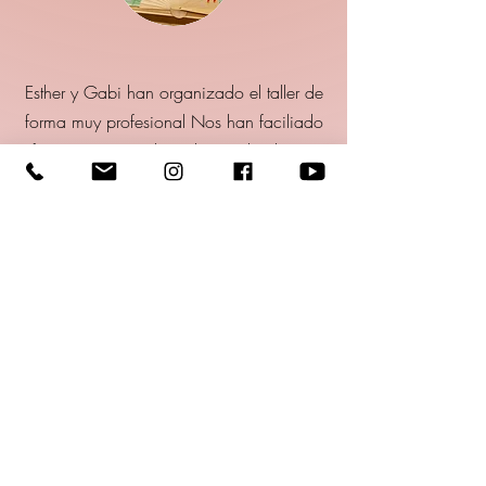
Esther y Gabi han organizado el taller de
forma muy profesional Nos han faciliado
iforacioes muy útiles además de algunos
trucos. Había amplia variedad de
materiales y modelos para inspirarse. Nos
han acompañado en todo momento.
Sin duda, recomendadísimo.
verifizierter Kommentar
HAND FANS
"AEA Abanico Español"
Basic fans