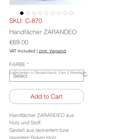
SKU: C-870
Handfächer ZARANDEO
Price
€69.00
VAT Included
|
zzgl. Versand
FARBE
*
Lieferzeiten in Deutschland: 3 bis 5 Werktage
Add to Cart
Handfächer ZARANDEO aus
Holz und Stoff.
Gestell aus lackiertem bzw.
lasiertem Birken Holz.