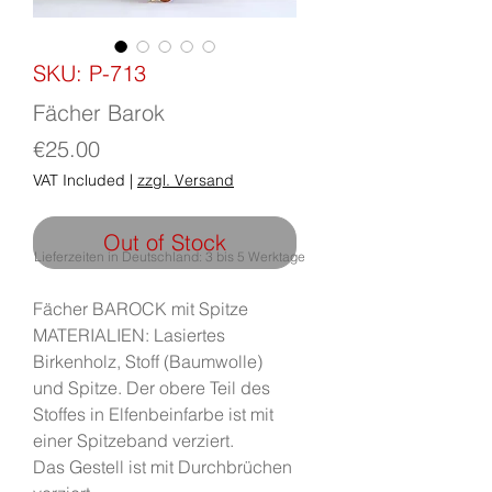
SKU: P-713
Fächer Barok
Price
€25.00
VAT Included
|
zzgl. Versand
Out of Stock
Lieferzeiten in Deutschland: 3 bis 5 Werktage
Fächer BAROCK mit Spitze
MATERIALIEN: Lasiertes
Birkenholz, Stoff (Baumwolle)
und Spitze. Der obere Teil des
Stoffes in Elfenbeinfarbe ist mit
einer Spitzeband verziert.
Das Gestell ist mit Durchbrüchen