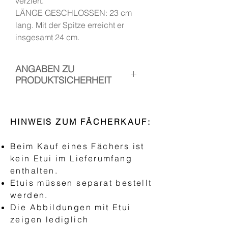
verziert.
LÄNGE GESCHLOSSEN: 23 cm
lang. Mit der Spitze erreicht er
insgesamt 24 cm.
ANGABEN ZU
PRODUKTSICHERHEIT
1. Hersteller: Handfächer Canela
Verantwortliche Person: Esther
HINWEIS ZUM FÄCHERKAUF:
Ramos
Kontakt:
Beim Kauf eines Fächers ist
www.handfaechercanela.com/im
kein Etui im Lieferumfang
pressum
enthalten.
Etuis müssen separat bestellt
2. Verwendung:
werden.
Der Fächer ist ein Accessoire zur
Die Abbildungen mit Etui
manuellen Kühlung. Neben
zeigen lediglich
seiner ästhetischen Funktion