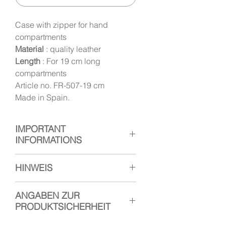
Case with zipper for hand
compartments
Material
: quality leather
Length
: For 19 cm long
compartments
Article no. FR-507-19 cm
Made in Spain.
IMPORTANT
INFORMATIONS
The colors shown here are only
HINWEIS
examples.
The colors and the textures
vary
Unsere Etuis werden aus
ANGABEN ZUR
from delivery to delivery by
the
hochwertigem Leder in Spanien
PRODUKTSICHERHEIT
producer.
hergestellt und sind mit einem
dünnen, internen Überzug