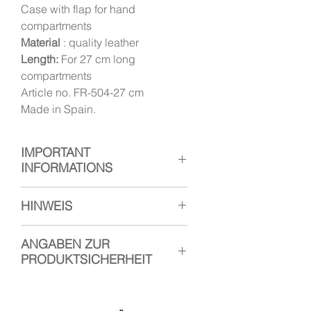
Case with flap for hand
compartments
Material
: quality leather
Length:
For 27 cm long
compartments
Article no. FR-504-27 cm
Made in Spain.
IMPORTANT
INFORMATIONS
The colors shown here are only
HINWEIS
examples.
The colors and the textures
vary
Unsere Etuis werden aus
ANGABEN ZUR
from delivery to delivery by
the
qualitativem, natürlichem Leder
PRODUKTSICHERHEIT
producer.
hergestellt. Bitte beachten Sie,
dass je nach Lederstück und
Hersteller: Handfächer Canela
When you place your order, you
Gerbverfahren, einige der
Verantwortliche Person: Esther