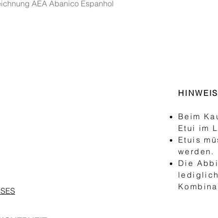
ichnung AEA Abanico Espanhol
HINWEI
Beim Kau
Etui im 
Etuis mü
werden.
Die Abbi
lediglic
Kombinat
ASES