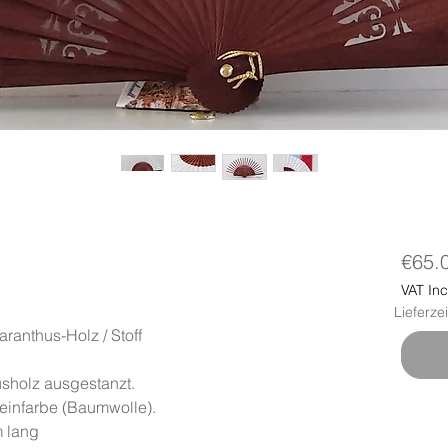
€65.
VAT In
Lieferze
nthus-Holz / Stoff
usholz ausgestanzt.
einfarbe (Baumwolle).
 lang