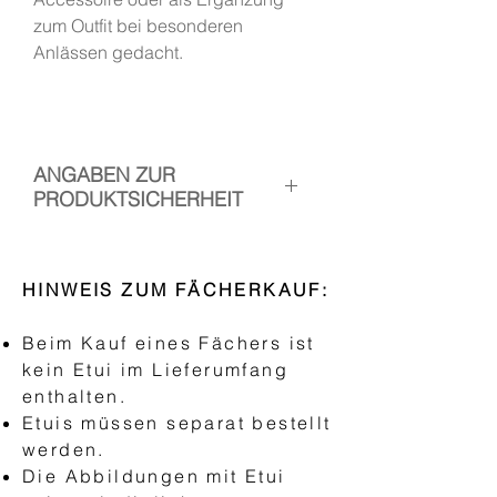
zum Outfit bei besonderen
Anlässen gedacht.
ANGABEN ZUR
PRODUKTSICHERHEIT
1. Hersteller: Handfächer Canela
Verantwortliche Person: Esther
HINWEIS ZUM FÄCHERKAUF:
Ramos
Kontakt:
Beim Kauf eines Fächers ist
www.handfaechercanela.com/im
kein Etui im Lieferumfang
pressum
enthalten.
Etuis müssen separat bestellt
2. Verwendung:
werden.
Der Fächer ist ein Accessoire zur
Die Abbildungen mit Etui
manuellen Kühlung. Neben