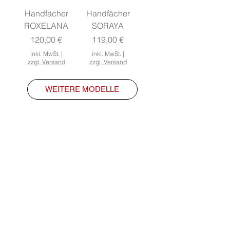
Handfächer
Handfächer
ROXELANA
SORAYA
Preis
Preis
120,00 €
119,00 €
inkl. MwSt.
|
inkl. MwSt.
|
zzgl. Versand
zzgl. Versand
WEITERE MODELLE
HANDFÄCHER
"AEA Abanico Español"
Basic Fächer
Classic Fächer
Moderne Fächer
Fächer mit Spitze
Kinderfächer
Hochzeitsfächer
Bühne- & Flamencofächer
Linkshänder Fächer
Herrenfächer