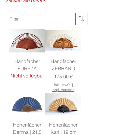
klicken Sie darauf.
Filter
Handfächer
Handfächer
PUREZA
ZEBRANO
Nicht verfügbar
Preis
175,00 €
inkl. MwSt.
|
zzgl. Versand
Herrenfächer
Herrenfächer
Demna | 21,5
Karl | 19 cm