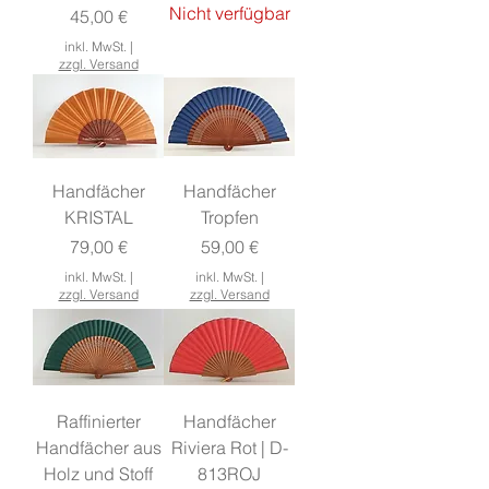
Nicht verfügbar
Preis
45,00 €
inkl. MwSt.
|
zzgl. Versand
Handfächer
Handfächer
KRISTAL
Tropfen
Preis
Preis
79,00 €
59,00 €
inkl. MwSt.
|
inkl. MwSt.
|
zzgl. Versand
zzgl. Versand
Raffinierter
Handfächer
Handfächer aus
Riviera Rot | D-
Holz und Stoff
813ROJ