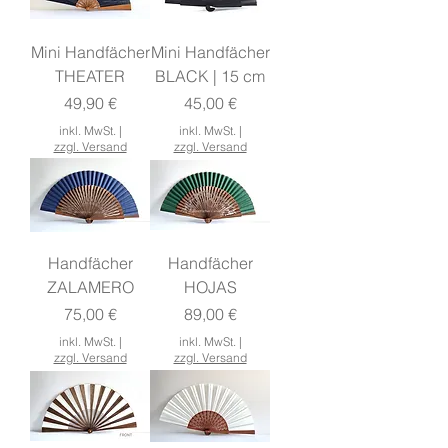
Mini Handfächer
Mini Handfächer
THEATER
BLACK | 15 cm
Preis
Preis
49,90 €
45,00 €
inkl. MwSt.
|
inkl. MwSt.
|
zzgl. Versand
zzgl. Versand
Handfächer
Handfächer
ZALAMERO
HOJAS
Preis
Preis
75,00 €
89,00 €
inkl. MwSt.
|
inkl. MwSt.
|
zzgl. Versand
zzgl. Versand