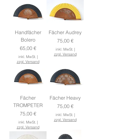
Handfächer
Fächer Audrey
Bolero
Preis
75,00 €
Preis
65,00 €
inkl. MwSt.
|
zzgl. Versand
inkl. MwSt.
|
zzgl. Versand
Fächer
Fächer Heavy
TROMPETER
Preis
75,00 €
Preis
75,00 €
inkl. MwSt.
|
zzgl. Versand
inkl. MwSt.
|
zzgl. Versand