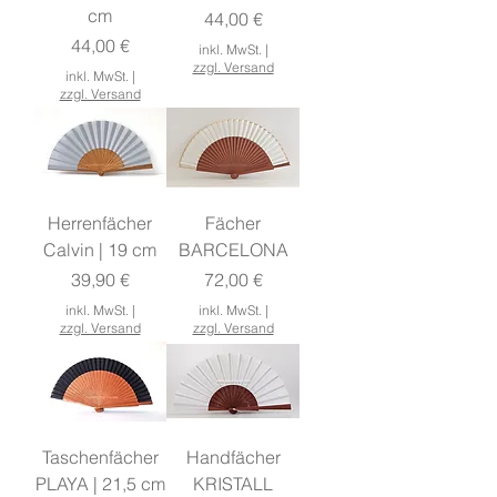
cm
Preis
44,00 €
Preis
44,00 €
inkl. MwSt.
|
zzgl. Versand
inkl. MwSt.
|
zzgl. Versand
Herrenfächer
Fächer
Calvin | 19 cm
BARCELONA
Preis
Preis
39,90 €
72,00 €
inkl. MwSt.
|
inkl. MwSt.
|
zzgl. Versand
zzgl. Versand
Taschenfächer
Handfächer
PLAYA | 21,5 cm
KRISTALL