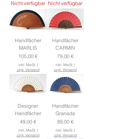
Nicht verfügbar
Nicht verfügbar
Handfächer
Handfächer
MARLIS
CARMIN
Preis
Preis
105,00 €
79,00 €
inkl. MwSt.
|
inkl. MwSt.
|
zzgl. Versand
zzgl. Versand
Designer
Handfächer
Handfächer
Granada
Preis
Preis
49,00 €
89,00 €
inkl. MwSt.
|
inkl. MwSt.
|
zzgl. Versand
zzgl. Versand