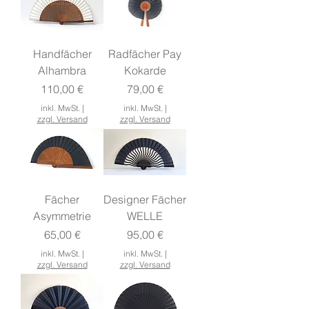
Handfächer
Radfächer Pay
Alhambra
Kokarde
Preis
Preis
110,00 €
79,00 €
inkl. MwSt.
|
inkl. MwSt.
|
zzgl. Versand
zzgl. Versand
Fächer
Designer Fächer
Asymmetrie
WELLE
Preis
Preis
65,00 €
95,00 €
inkl. MwSt.
|
inkl. MwSt.
|
zzgl. Versand
zzgl. Versand