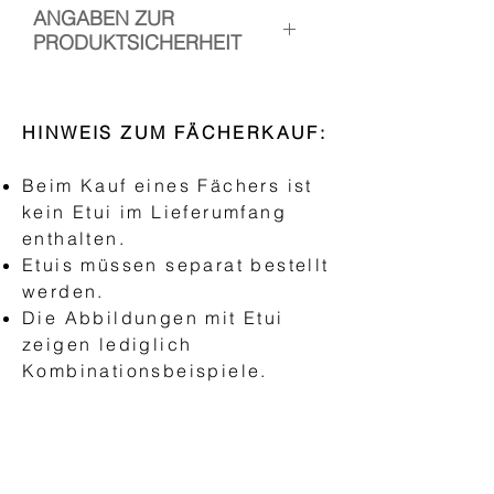
ANGABEN ZUR
PRODUKTSICHERHEIT
1. Hersteller: Handfächer Canela
Verantwortliche Person: Esther
HINWEIS ZUM FÄCHERKAUF:
Ramos
Kontakt:
Beim Kauf eines Fächers ist
www.handfaechercanela.com/im
kein Etui im Lieferumfang
pressum
enthalten.
Etuis müssen separat bestellt
2. Verwendung:
werden.
Der Fächer ist ein Accessoire zur
Die Abbildungen mit Etui
manuellen Kühlung. Neben
zeigen lediglich
seiner ästhetischen Funktion
Kombinationsbeispiele.
dient der Fächer dazu, den
Komfort in heißen Klimazonen
und Momenten zu erhöhen. Um
HANDFÄCHER
Unfälle zu vermeiden und die
"AEA Abanico Español"
Integrität des Fächers zu
Basic Fächer