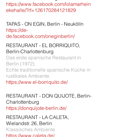
https://www.facebook.com/lolamarhein
ekehalle/?rf=126170284121829
TAPAS - ON EGIN, Berlin - Neukölln
https://de-
de.facebook.com/oneginberlin/
RESTAURANT - EL BORRIQUITO,
Berlin-Charlottenburg
Das erste spanische Restaurant in
Berlin (1972).
Echte traditionelle spanische Küche in
rustikales Ambiente.
https://www.el-borriquito.de/
RESTAURANT - DON QUIJOTE, Berlin-
Charlottenburg
https://donquijote-berlin.de/
RESTAURANT - LA CALETA,
Wielandstr. 26, Berlin
Klassisches Ambiente
https://www.caleta.de/