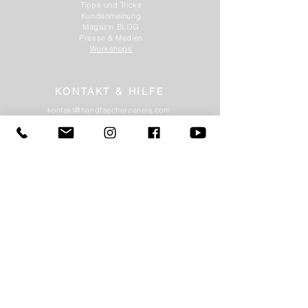
Tipps und Tricks
Kundenmeinung
Magazin BLOG
Presse & Medien
Workshops
KONTAKT & HILFE
kontakt@handfaechercanela.com
Mobil.
+49 (0)177 808 7886
Kundenservice
Versand & Versandkosten
Online bestellen
Märkte im Sommer
Maßanfertigung
ZAHLUNGSMETHODEN
Zahlungsoptionen
VORKASSE
Vorkassezahlung nach Erhalt der Rechnung.