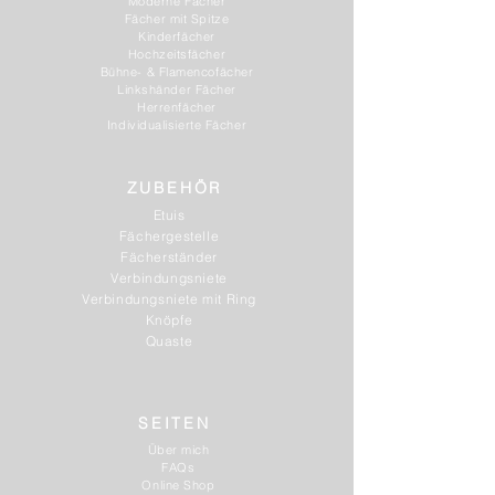
Moderne Fächer
Fächer mit Spitze
Kinderfächer
Hochzeitsfächer
Bühne- & Flamencofächer
Linkshänder Fächer
Herrenfächer
Individualisierte Fächer
ZUBEHÖR
Etuis
Fächergestelle
Fächerständer
Verbindungsniete
Verbindungsniete mit Ring
Knöpfe
Quaste
SEITEN
Über mich
FAQs
Online Shop