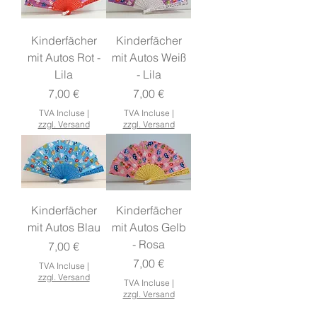
Kinderfächer
Kinderfächer
mit Autos Rot -
mit Autos Weiß
Lila
- Lila
Prix
Prix
7,00 €
7,00 €
TVA Incluse
|
TVA Incluse
|
zzgl. Versand
zzgl. Versand
Kinderfächer
Kinderfächer
mit Autos Blau
mit Autos Gelb
- Rosa
Prix
7,00 €
Prix
7,00 €
TVA Incluse
|
zzgl. Versand
TVA Incluse
|
zzgl. Versand