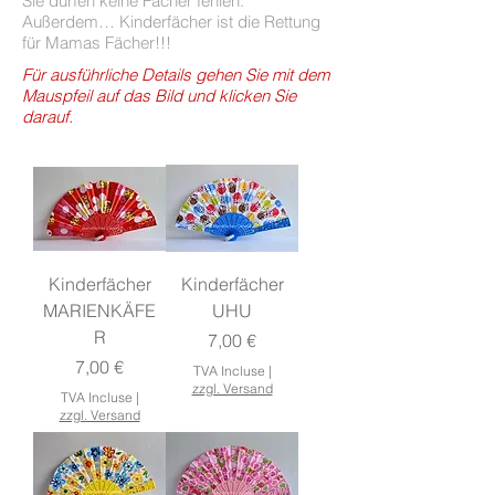
Sie dürfen keine Fächer fehlen.
Außerdem… Kinderfächer ist die Rettung
für Mamas Fächer!!!
Für ausführliche Details gehen Sie mit dem
Mauspfeil auf das Bild und klicken Sie
darauf.
Kinderfächer
Kinderfächer
MARIENKÄFE
UHU
R
Prix
7,00 €
Prix
7,00 €
TVA Incluse
|
zzgl. Versand
TVA Incluse
|
zzgl. Versand