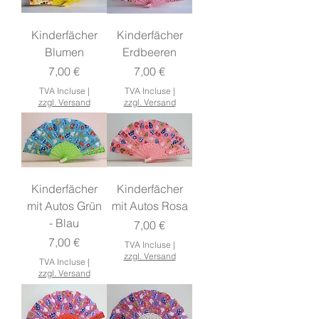
Kinderfächer
Kinderfächer
Blumen
Erdbeeren
Prix
Prix
7,00 €
7,00 €
TVA Incluse
|
TVA Incluse
|
zzgl. Versand
zzgl. Versand
Kinderfächer
Kinderfächer
mit Autos Grün
mit Autos Rosa
- Blau
Prix
7,00 €
Prix
7,00 €
TVA Incluse
|
zzgl. Versand
TVA Incluse
|
zzgl. Versand