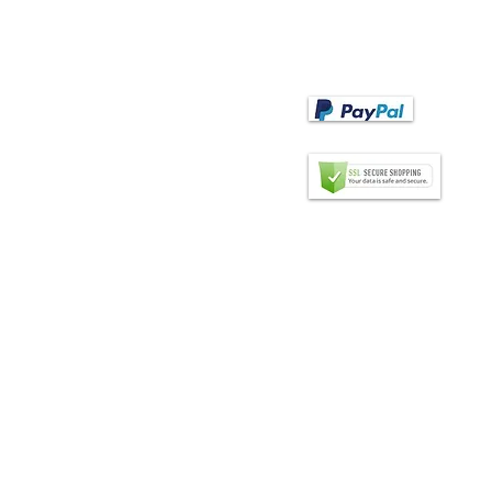
entails de scène et de flamenco
entails gauchers
entails per uome
nture pour eventail
CCESSOIRES
EXPÉDITION
s
Choisissez votre agence
siers à compartiments
d'expédition préférée pour
pport de ventilateur
l'expédition de vos ventilateu