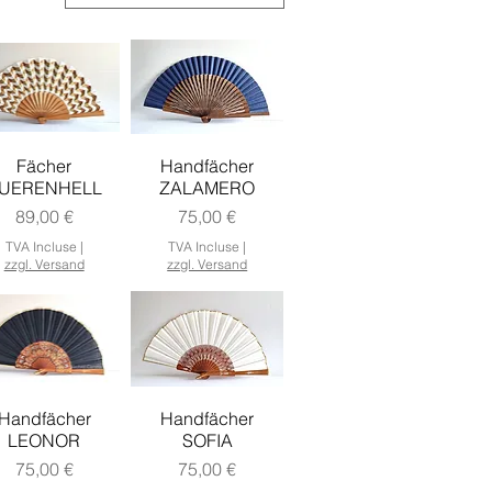
Fächer
Handfächer
UERENHELL
ZALAMERO
Prix
Prix
89,00 €
75,00 €
TVA Incluse
|
TVA Incluse
|
zzgl. Versand
zzgl. Versand
Handfächer
Handfächer
LEONOR
SOFIA
Prix
Prix
75,00 €
75,00 €