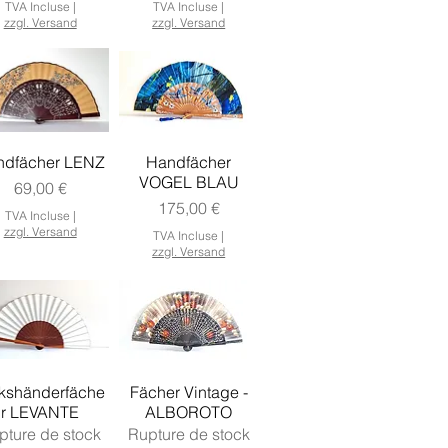
TVA Incluse
|
TVA Incluse
|
zzgl. Versand
zzgl. Versand
ndfächer LENZ
Handfächer
VOGEL BLAU
Prix
69,00 €
Prix
175,00 €
TVA Incluse
|
zzgl. Versand
TVA Incluse
|
zzgl. Versand
kshänderfäche
Fächer Vintage -
r LEVANTE
ALBOROTO
pture de stock
Rupture de stock