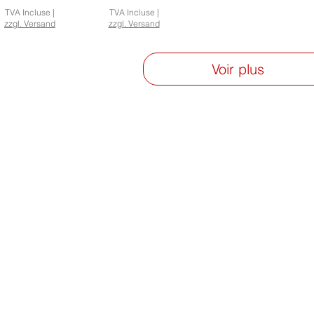
TVA Incluse
|
TVA Incluse
|
zzgl. Versand
zzgl. Versand
Voir plus
VENTAILS
MÉTHODES DE PAYEM
Options de paiement
EA Abanico Espanol"
entails basic
entails classiques
PAIEMENT D'AVANCE
ntails modernes
Paiement d'avance après
entail avec dentelle
réception de la facture.
entails pour enfants
entails de mariage
Virement bancaire