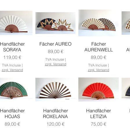
Handfächer
Fächer AUREO
Fächer
SORAYA
AURENWELL
A
Prix
89,00 €
Prix
Prix
119,00 €
89,00 €
TVA Incluse
|
zzgl. Versand
TVA Incluse
|
TVA Incluse
|
zzgl. Versand
zzgl. Versand
Handfächer
Handfächer
Handfächer
HOJAS
ROXELANA
LETIZIA
Prix
Prix
Prix
89,00 €
120,00 €
75,00 €