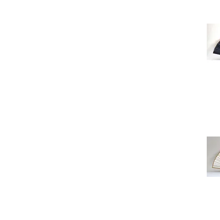
Blau-Hellblau
Braun-Dunkelgrün
Caoba-Beige
Dunkelblau
Elfenbein
Elfenbein Farbe
Elfenbeinfarbe
Grün
Natur-Blau
Natur-Grün
Natur-Rosa
Natur-Rot
Natur-Weiß
Rot
Schwarz
Schwarz-Beige
Schwarz-Rot