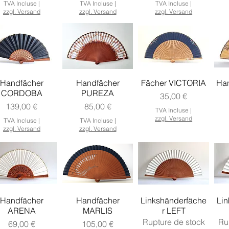
TVA Incluse
|
TVA Incluse
|
TVA Incluse
|
zzgl. Versand
zzgl. Versand
zzgl. Versand
Handfächer
Handfächer
Fächer VICTORIA
Ha
CORDOBA
PUREZA
Prix
35,00 €
Prix
Prix
139,00 €
85,00 €
TVA Incluse
|
zzgl. Versand
TVA Incluse
|
TVA Incluse
|
zzgl. Versand
zzgl. Versand
Handfächer
Handfächer
Linkshänderfäche
Lin
ARENA
MARLIS
r LEFT
Rupture de stock
Ru
Prix
Prix
69,00 €
105,00 €