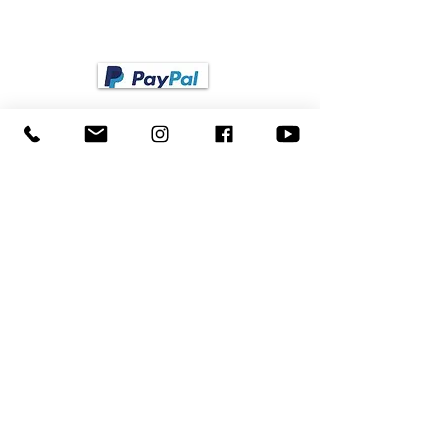
Virement bancaire
EXPÉDITION
Choisissez votre agence d'expédition préférée
pour l'expédition de vos ventilateurs en
Allemagne
.
BESTELLUNG STORNIEREN
SOCIAL MEDIA