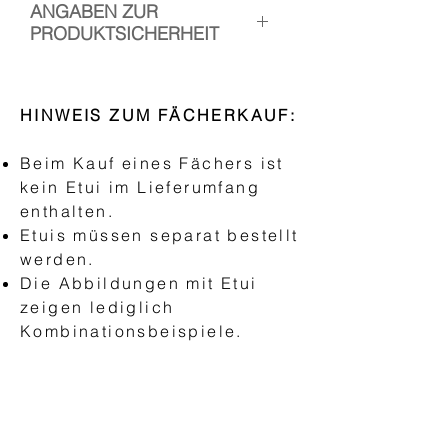
ANGABEN ZUR
PRODUKTSICHERHEIT
Hersteller: Handfächer Canela
Verantwortliche Person: Esther
HINWEIS ZUM FÄCHERKAUF:
Ramos, Kopischstr. 3, 10965
Berlin
Beim Kauf eines Fächers ist
Kontakt:
kein Etui im Lieferumfang
www.handfaechercanela.com
enthalten.
Etuis müssen separat bestellt
Sicherheitshinweis:
werden.
Nicht für Kinder unter drei Jahren
Die Abbildungen mit Etui
geeignet.
zeigen lediglich
Kombinationsbeispiele.
EVENTAILS
"AEA Abanico Espanol"
Eventails basic