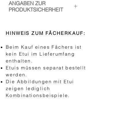
ANGABEN ZUR
PRODUKTSICHERHEIT
Hersteller: Handfächer Canela
Verantwortliche Person: Esther
HINWEIS ZUM FÄCHERKAUF:
Ramos, Kopischstr. 3, 10965
Berlin
Beim Kauf eines Fächers ist
Kontakt:
kein Etui im Lieferumfang
www.handfaechercanela.com
enthalten.
Etuis müssen separat bestellt
Sicherheitshinweis:
werden.
Nicht für Kinder unter drei Jahren
Die Abbildungen mit Etui
geeignet.
zeigen lediglich
Kombinationsbeispiele.
HANDFÄCHER
"AEA Abanico Español"
Basic Fächer