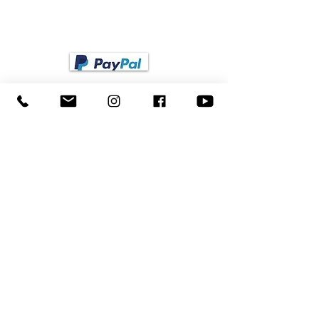
Vorkassezahlung nach Erhalt der Rechnung.
BANKÜBERWEISUNG
VERSAND
Wählen Sie selbst Ihre bevorzugte
Versandagentur für Ihren Fächer Versand
innerhalb Deutschlands
.
BESTELLUNG STORNIEREN