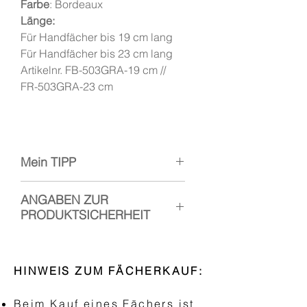
Farbe
: Bordeaux
Länge:
Für Handfächer bis 19 cm lang
Für Handfächer bis 23 cm lang
Artikelnr. FB-503GRA-19 cm //
FR-503GRA-23 cm
Mein TIPP
Stoff immer zuerst reintun, wie
ANGABEN ZUR
hier im
VIDEO
gezeigt
PRODUKTSICHERHEIT
Hersteller: Handfächer Canela
Verantwortliche Person: Esther
HINWEIS ZUM FÄCHERKAUF:
Ramos, Kopischstr. 3, 10965
Berlin
Beim Kauf eines Fächers ist