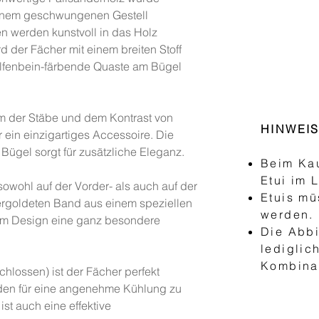
einem geschwungenen Gestell
ien werden kunstvoll in das Holz
d der Fächer mit einem breiten Stoff
lfenbein-färbende Quaste am Bügel
m der Stäbe und dem Kontrast von
HINWEI
r ein einzigartiges Accessoire. Die
ügel sorgt für zusätzliche Eleganz.
Beim Kau
Etui im 
sowohl auf der Vorder- als auch auf der
Etuis mü
ergoldeten Band aus einem speziellen
werden.
dem Design eine ganz besondere
Die Abbi
lediglic
Kombinat
hlossen) ist der Fächer perfekt
en für eine angenehme Kühlung zu
ist auch eine effektive