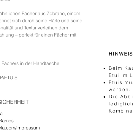
öhnlichen Fächer aus Zebrano, einem
chnet sich durch seine Härte und seine
alität und Textur verleihen dem
ahlung – perfekt für einen Fächer mit
HINWEI
es Fächers in der Handtasche
Beim Kau
Etui im 
OP/ETUIS
Etuis mü
werden.
Die Abbi
ICHERHEIT
lediglic
Kombinat
la
r Ramos
ela.com/impressum