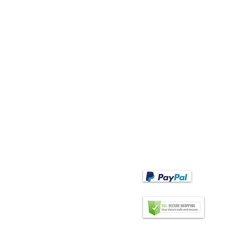
ANDFÄCHER
ZAHLUNGSMETHODEN
Zahlungsoptionen
EA Abanico Español"
sic Fächer
assic Fächer
VORKASSE
derne Fächer
Vorkassezahlung nach Erhal
cher mit Spitze
der Rechnung.
nderfächer
chzeitsfächer
BANKÜBERWEISUNG
hne- & Flamencofächer
nkshänder Fächer
rrenfächer
dividualisierte Fächer