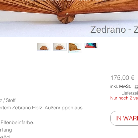
P
175,00 €
inkl. MwSt.
|
z
Lieferze
Nur noch 2 ve
/ Stoff
ertem Zebrano Holz, Außenrippen aus
IN WA
Elfenbeinfarbe.
 lang
pañol