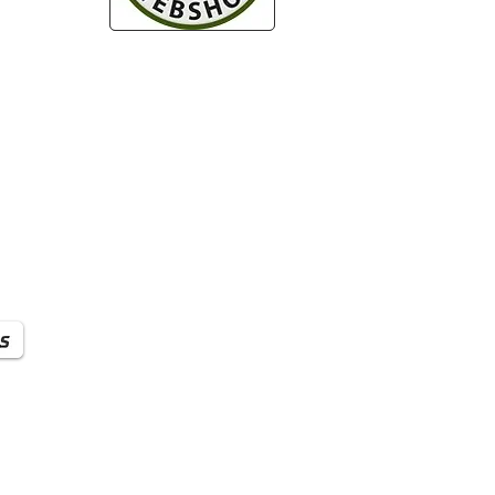
zugte
her
nds
.