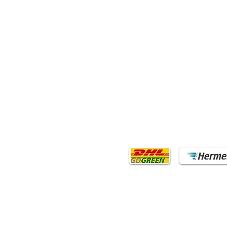
UBEHÖR
VERSAND
uis
Wählen Sie selbst Ihre bevor
chergestelle
Versandagentur für Ihren Fäc
cherständer
Versand innerhalb Deutschla
rbindungsniete
rbindungsniete mit Ring
öpfe
aste
SOCIAL MEDIA