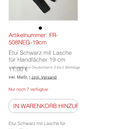
Artikelnummer: FR-
508NEG-19cm
Etui Schwarz mit Lasche
für Handfächer 19 cm
Lieferzeiten in Deutschland: 3 bis 5 Werktage
Preis
11,00 €
inkl. MwSt.
|
zzgl. Versand
Nur noch 7 verfügbar
IN WARENKORB HINZUFÜGEN
Etui Schwarz mit Lasche für