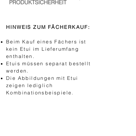
PRODUKTSICHERHEIT
empfohlen.
Wenn Sie nach einen Geschenk
1. Hersteller: Handfächer Canela
suchen...
Verantwortliche Person: Esther
HINWEIS ZUM FÄCHERKAUF:
Fächer + Etui = Rundes
Ramos, Kopischstr. 3, 10965
Geschenk
Berlin
Beim Kauf eines Fächers ist
Kontakt:
kein Etui im Lieferumfang
www.handfaechercanela.com/im
enthalten.
pressum
Etuis müssen separat bestellt
werden.
Die Abbildungen mit Etui
zeigen lediglich
Kombinationsbeispiele.
HANDFÄCHER
"AEA Abanico Español"
Basic Fächer
Classic Fächer
Moderne Fächer