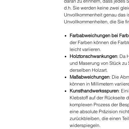
daran zu erinnern, dass jedes S
d.h. Sie werden keine zwei gle
Unvollkommenheit genau das is
Unvollkommenheiten, die Sie fi
Farbabweichungen bei Far
der Farben können die Farb
leicht variieren.
Holztonschwankungen
: Da 
und Maserung von Stück zu St
derselben Holzart.
Maßabweichungen
: Die Ab
können in Millimetern variier
Kunsthandwerksspuren
: Ei
Klebstoff auf der Rückseite 
komplexen Prozess der Besp
eine absolute Präzision nich
zurückbleiben, die einen Te
widerspiegeln.