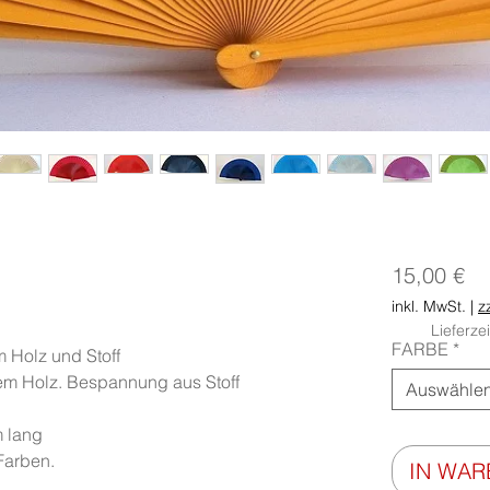
Pr
15,00 €
inkl. MwSt.
|
z
Lieferze
FARBE
*
 Holz und Stoff
tem Holz. Bespannung aus Stoff
Auswähle
 lang
 Farben.
IN WA