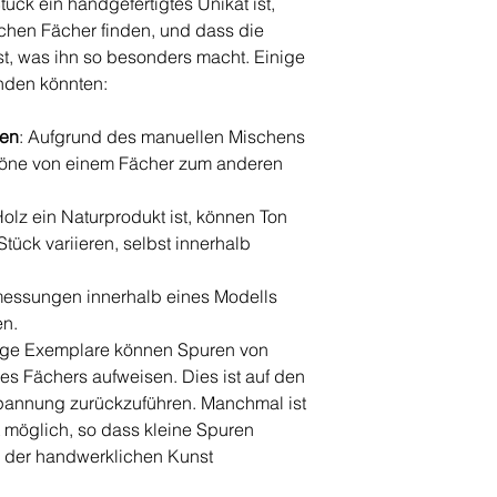
tück ein handgefertigtes Unikat ist,
ichen Fächer finden, und dass die
t, was ihn so besonders macht. Einige
nden könnten:
ben
: Aufgrund des manuellen Mischens
töne von einem Fächer zum anderen
Holz ein Naturprodukt ist, können Ton
ück variieren, selbst innerhalb
messungen innerhalb eines Modells
en.
nige Exemplare können Spuren von
des Fächers aufweisen. Dies ist auf den
annung zurückzuführen. Manchmal ist
t möglich, so dass kleine Spuren
il der handwerklichen Kunst