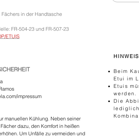
es Fächers in der Handtasche
elle: FR-504-23 und FR-507-23
P/ETUIS
HINWEI
ICHERHEIT
Beim Kau
Etui im 
la
Etuis mü
r Ramos
werden.
ela.com/impressum
Die Abbi
lediglic
Kombinat
zur manuellen Kühlung. Neben seiner
r Fächer dazu, den Komfort in heißen
rhöhen. Um Unfälle zu vermeiden und