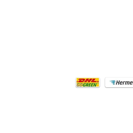
CCESSOIRES
EXPÉDITION
s
Choisissez votre agence
siers à compartiments
d'expédition préférée pour
pport de ventilateur
l'expédition de vos ventilateu
vet de liaison
Allemagne
.
vet de connexion avec anneau
utons
and
SOCIAL MEDIA
Follow us!