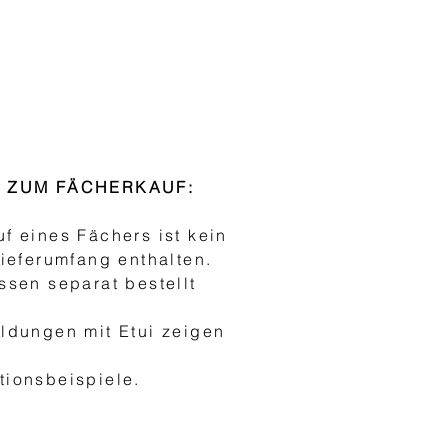
S ZUM FÄCHERKAUF:
f eines Fächers ist kein
Lieferumfang enthalten.
ssen separat bestellt
ldungen mit Etui zeigen
h
ionsbeispiele.
JURIDIQUE
ENT