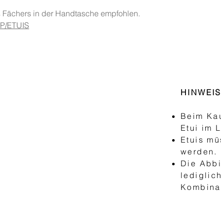
es Fächers in der Handtasche empfohlen.
P/ETUIS
HINWEI
Beim Kau
Etui im 
Etuis mü
werden.
Die Abbi
lediglic
Kombinat
VENTAILS
MÉTHODES DE PAYEM