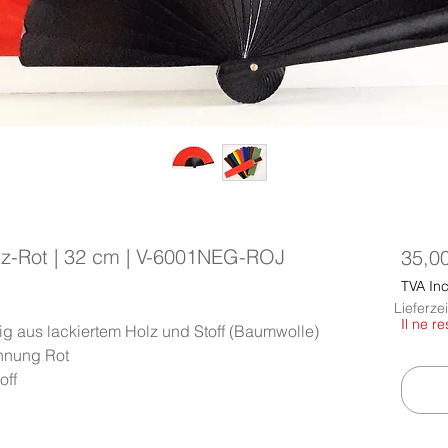
z-Rot | 32 cm | V-6001NEG-ROJ
35,0
TVA Inc
Lieferze
Il ne r
g aus lackiertem Holz und Stoff (Baumwolle)
nnung Rot
off