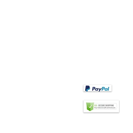
Options de paiement
EA Abanico Espanol"
entails basic
entails classiques
PAIEMENT D'AVANCE
ntails modernes
Paiement d'avance après
entail avec dentelle
réception de la facture.
entails pour enfants
entails de mariage
Virement bancaire
entails de scène et de flamenco
entails gauchers
entails per uome
nture pour eventail