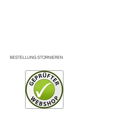
Termes et conditions
Mensions legals
Protection des données
Politique d'annulation
Rappelle
Contact
Testimonials informamtions
BESTELLUNG STORNIEREN