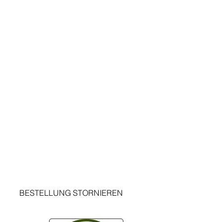
JURIDIQUE
ENT
Termes et conditions
Mensions legals
Protection des données
Politique d'annulation
Rappelle
Contact
Testimonials informamtions
BESTELLUNG STORNIEREN