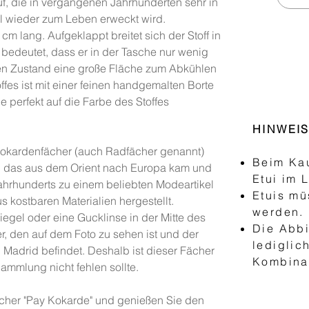
uf, die in vergangenen Jahrhunderten sehr in
 wieder zum Leben erweckt wird.
 lang. Aufgeklappt breitet sich der Stoff in
bedeutet, dass er in der Tasche nur wenig
ten Zustand eine große Fläche zum Abkühlen
ffes ist mit einer feinen handgemalten Borte
e perfekt auf die Farbe des Stoffes
HINWEI
 Kokardenfächer (auch Radfächer genannt)
Beim Kau
k, das aus dem Orient nach Europa kam und
Etui im 
Jahrhunderts zu einem beliebten Modeartikel
Etuis mü
 kostbaren Materialien hergestellt.
werden.
egel oder eine Gucklinse in der Mitte des
Die Abbi
er, den auf dem Foto zu sehen ist und der
lediglic
 Madrid befindet. Deshalb ist dieser Fächer
Kombinat
Sammlung nicht fehlen sollte.
fächer "Pay Kokarde" und genießen Sie den