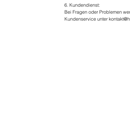
6. Kundendienst:
Bei Fragen oder Problemen wen
Kundenservice unter kontakt@
E
CONTACT & AIDE
contact@handfaechercanela.com
"A
Mobile. +49 (0)177 808 7886
Ev
service Clients
Ev
Expédition & retours
Ee
commander en ligne
Év
marchés en été
Ev
fait sur mesure
Ev
Ev
Ev
Ev
Mo