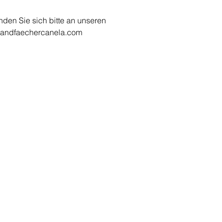
den Sie sich bitte an unseren
handfaechercanela.com
VENTAILS
MÉTHODES DE PAYEM
Options de paiement
EA Abanico Espanol"
entails basic
entails classiques
PAIEMENT D'AVANCE
ntails modernes
Paiement d'avance après
entail avec dentelle
réception de la facture.
entails pour enfants
entails de mariage
Virement bancaire
entails de scène et de flamenco
entails gauchers
entails per uome
nture pour eventail