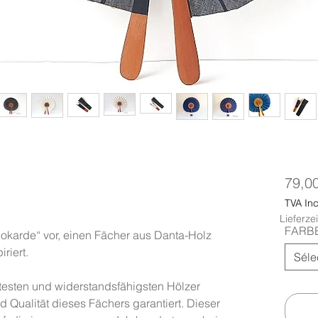
79,0
TVA Inc
Lieferze
FARB
Kokarde“ vor, einen Fächer aus Danta-Holz
riert.
Séle
rtesten und widerstandsfähigsten Hölzer
d Qualität dieses Fächers garantiert. Dieser