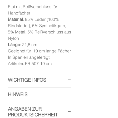
Etui mit Reißverschluss für
Handfächer
Material
: 85% Leder (100%
Rindsleder), 5% Synthetikgarn,
5% Metal, 5% Reißverschluss aus
Nylon
Länge
: 21,8 cm
Geeignet für 19 cm lange Fächer
In Spanien angefertigt.
Artikelnr. FR-507-19 cm
WICHTIGE INFOS
Die hier dargestellten Farben
HINWEIS
sind nur Beispiele.
Die Farben, sowie die Texturen
Unsere Etuis werden aus
ANGABEN ZUR
variieren von Lieferung zu
hochwertigem Leder in Spanien
PRODUKTSICHERHEIT
Lieferung
des Produzenten.
hergestellt und sind mit einem