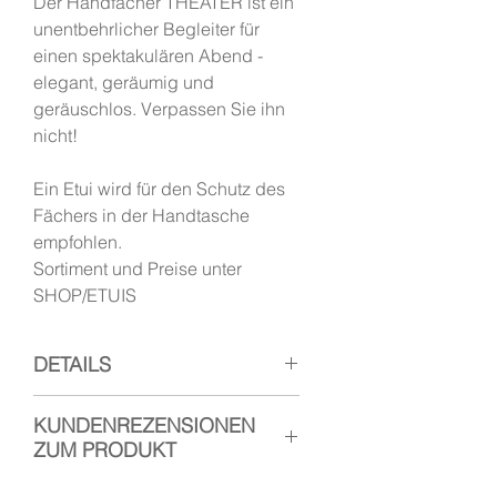
Der Handfächer THEATER ist ein
unentbehrlicher Begleiter für
einen spektakulären Abend -
elegant, geräumig und
geräuschlos. Verpassen Sie ihn
nicht!
Ein Etui wird für den Schutz des
Fächers in der Handtasche
empfohlen.
Sortiment und Preise unter
SHOP/ETUIS
DETAILS
Mini Handfächer THEATER aus
KUNDENREZENSIONEN
Holz und Stoff.
ZUM PRODUKT
Länge geschlossen
: 16 cm
Gestell
: Mongoy-Holz geschliffen
<<der Fächer ist einfach nur