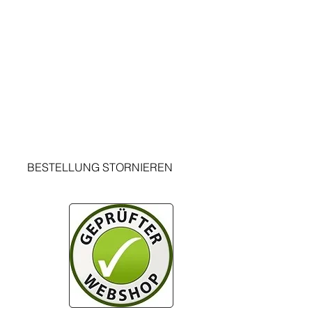
Termini e Condizioni
Impronta
Protezione dei dati
ATO
Instruzione di cancellazione
r
Campange di richiamento
Informazioni recensione del cliente
BESTELLUNG STORNIEREN