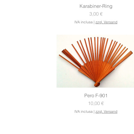
Vista rapida
Karabiner-Ring
Prezzo
3,00 €
IVA inclusa
|
zzgl. Versand
Vista rapida
Pero F-901
Prezzo
10,00 €
IVA inclusa
|
zzgl. Versand
V
CONTATTO