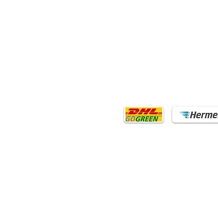
TTREZZATURA
MODALITÀ DI
PAGAMENTO
Pagamento anticipato dopo aver
stodie per ventagli
ricevuto la fattura
nture
pporto per ventagli
vetti di collegamento
vetti di collegamento
n anello
ttoni
ppa
SOCIAL MEDIA
Follow us!