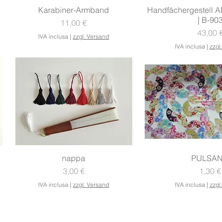
Vista rapida
Vista rap
Karabiner-Armband
Handfächergestell 
| B-90
Prezzo
11,00 €
Prezzo
43,00 
IVA inclusa
|
zzgl. Versand
IVA inclusa
|
zzgl
Vista rapida
Vista rap
nappa
PULSAN
Prezzo
Prezz
3,00 €
1,30 €
IVA inclusa
|
zzgl. Versand
IVA inclusa
|
zzgl
MODALITÀ DI
ENTILATORI A