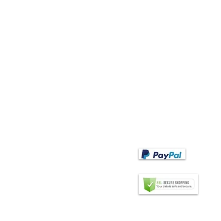
PAGAMENTO
ANO
Opzioni di pagamento
EA Abanico Español"
ntagli Basic
ntagli classici
PAGAMENTO ANTICIP
ntagli moderni
Pagamento anticipato dopo ave
ntagli con pizzo
ricevuto la fattura
ntagli per bambini
tagli di matrimoni
BONIFICO BANCARIO
ntagli di palcoscenico e flamenco
ntagli per mancini
ntagli per il oumo
ntagli individualizzati