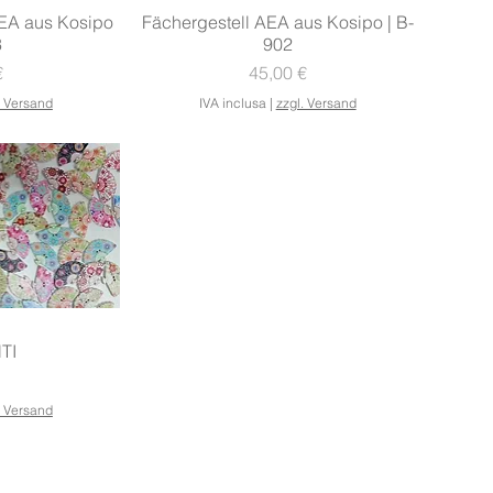
ida
Vista rapida
AEA aus Kosipo
Fächergestell AEA aus Kosipo | B-
3
902
Prezzo
€
45,00 €
. Versand
IVA inclusa
|
zzgl. Versand
ida
TI
o
. Versand
RECHTLICHES