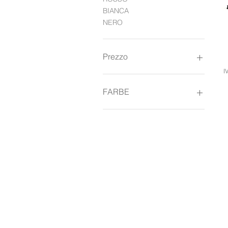
BIANCA
NERO
Prezzo
I
38 €
790 €
FARBE
Schwarz
Weiß
V
CONTATTO
M
kontakt@
"A
handfaechercanela.com
Ve
Mobile. +49177808 7886
Ve