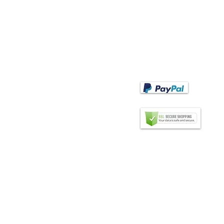
ntagli moderni
Pagamento anticipato dopo ave
ntagli con pizzo
ricevuto la fattura
ntagli per bambini
tagli di matrimoni
BONIFICO BANCARIO
ntagli di palcoscenico e flamenco
ntagli per mancini
ntagli per il oumo
ntagli individualizzati
TTREZZATURA
MODALITÀ DI
PAGAMENTO