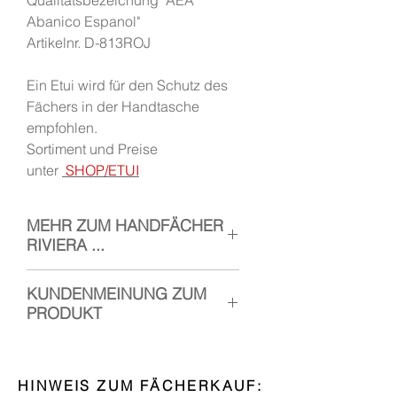
Qualitätsbezeichung "AEA
Abanico Espanol"
Artikelnr. D-813ROJ
Ein Etui wird für den Schutz des
Fächers in der Handtasche
empfohlen.
Sortiment und Preise
unter
SHOP/ETUI
MEHR ZUM HANDFÄCHER
RIVIERA ...
Der Handfächer Riviera ist ein
KUNDENMEINUNG ZUM
edles Modell für den täglichen
PRODUKT
Gebrauch
.
Sein Gestell ist aus einem Holz
Ola, Frau Ramos!
ähnlich wie Palisander gefertigt.
Fächer und Hülle sind extrem gut
HINWEIS ZUM FÄCHERKAUF:
Die
schöne dunkle Maserung
angekommen.