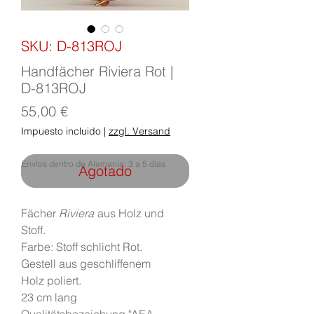
SKU: D-813ROJ
Handfächer Riviera Rot |
D-813ROJ
Precio
55,00 €
Impuesto incluido
|
zzgl. Versand
Envíos dentro de Alemania: 3 a 5 días
Agotado
Fächer
Riviera
aus Holz und
Stoff.
Farbe: Stoff schlicht Rot.
Gestell aus geschliffenem
Holz poliert.
23 cm lang