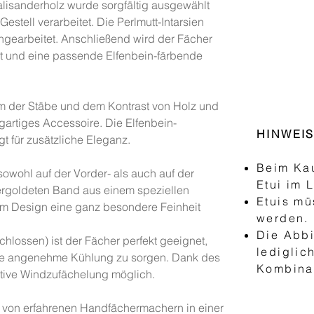
lisanderholz wurde sorgfältig ausgewählt
tell verarbeitet. Die Perlmutt-Intarsien
ingearbeitet. Anschließend wird der Fächer
nt und eine passende Elfenbein-färbende
m der Stäbe und dem Kontrast von Holz und
igartiges Accessoire. Die Elfenbein-
HINWEI
t für zusätzliche Eleganz.
Beim Kau
sowohl auf der Vorder- als auch auf der
Etui im 
ergoldeten Band aus einem speziellen
Etuis mü
dem Design eine ganz besondere Feinheit
werden.
Die Abbi
hlossen) ist der Fächer perfekt geeignet,
lediglic
e angenehme Kühlung zu sorgen. Dank des
Kombinat
fektive Windzufächelung möglich.
von erfahrenen Handfächermachern in einer