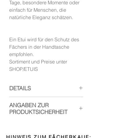
Tage, besondere Momente oder
einfach für Menschen, die
natürliche Eleganz schätzen.
Ein Etui wird für den Schutz des
Fächers in der Handtasche
empfohlen.
Sortiment und Preise unter
SHOP/ETUIS
DETAILS
Handfächer "HOJAS" aus Holz
ANGABEN ZUR
und Stoff.
PRODUKTSICHERHEIT
Länge geschlossen
: 23 cm
Gestell
: Mongoy-Holz geschliffen
1. Hersteller: Handfächer Canela
und poliert. Durchbrüche mit
Verantwortliche Person: Esther
HINWEIS ZUM FÄCHERKAUF:
Laser geschnitten.