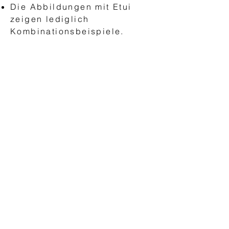
Die Abbildungen mit Etui
zeigen lediglich
Kombinationsbeispiele.
ABANICOS
"AEA Abanico Español"
Abanicos básicos
Abanicos clásicos
Abanicos modernos
Abanicos con blonda y encaje
Abanicos para niños
Abanicos boda
Abanicos espectáculos & flamenco
Abanicos para zurdos
Abanicos de caballero
Abanicos personalizados
COMPLEMENTOS
Fundas portabanicos
Varillajes
Expositor abanicos
Clavillo