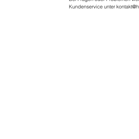
Kundenservice unter kontakt@
A
CONTACTO Y AYUDA
kontakt@
"A
handfaechercanela.com
Ab
Mobil. +49 177 808 7886
Ab
Ab
Fechas de venta en verano
Ab
Hacer mi pedido online
Ab
Ab
Ab
Ab
Ab
Ab