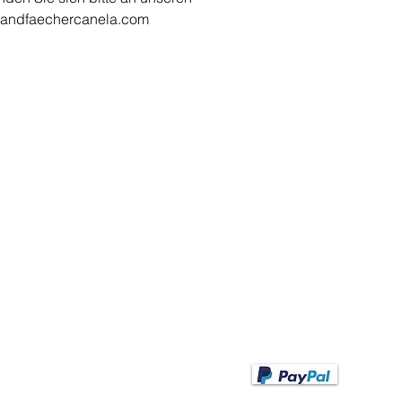
handfaechercanela.com
MODALIDADES DE PA
BANICOS
Opciones de pago
EA Abanico Español"
anicos básicos
anicos clásicos
PAGO POR ADELANTA
anicos modernos
Pago por adelantado tras
anicos con blonda y encaje
recepción de factura
anicos para niños
anicos boda
Transferencia bancari
anicos espectáculos & flamenco
anicos para zurdos
anicos de caballero
anicos personalizados