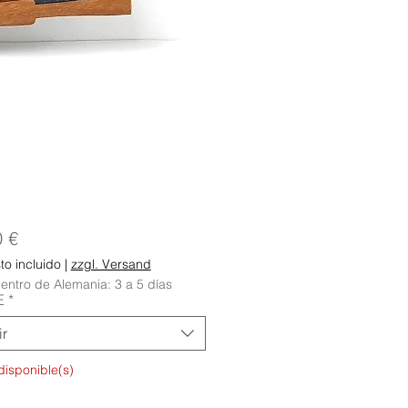
Precio
0 €
o incluido
|
zzgl. Versand
entro de Alemania: 3 a 5 días
E
*
ir
disponible(s)