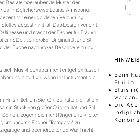
er. Das atemberaubende Muster der
er dar, möglicherweise Louise Armstrong.
 dezent mit einer goldenen Verzierung
 Stoffes abgestimmt ist. Das Design verleiht
affinesse und macht der Fächer für Frauen,
t ein Stück von großer Originalität und Stil
e auf der Suche nach etwas Besonderem und
HINWEI
das sich Musikliebhaber nicht entgehen lassen
Beim Kau
aber und natürlich, wenn Ihr Instrument die
Etui im 
Etuis mü
werden.
n Hilfsmittel, um Sie kühl zu halten, er ist ein
Die Abbi
o ein Stück von großer Originalität und Stil
lediglic
öchten, zögern Sie nicht länger und klicken
Kombinat
n", um unseren Fächer "Trompeter" zu
nzigartige und beeindruckende Wahl nicht