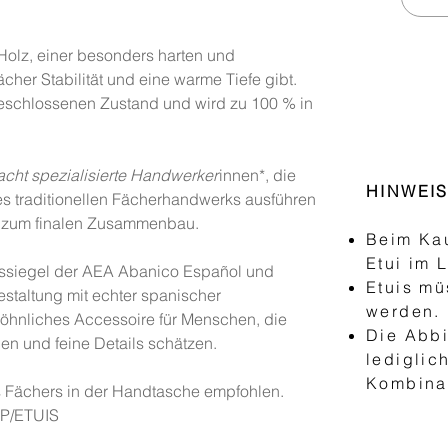
Holz, einer besonders harten und
cher Stabilität und eine warme Tiefe gibt.
chlossenen Zustand und wird zu 100 % in
acht spezialisierte Handwerker
innen*, die
HINWEI
des traditionellen Fächerhandwerks ausführen
s zum finalen Zusammenbau.
Beim Kau
Etui im 
ssiegel der AEA Abanico Español und
Etuis mü
staltung mit echter spanischer
werden.
hnliches Accessoire für Menschen, die
Die Abbi
lien und feine Details schätzen.
lediglic
Kombinat
es Fächers in der Handtasche empfohlen.
OP/ETUIS