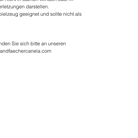
Verletzungen darstellen.
pielzeug geeignet und sollte nicht als
den Sie sich bitte an unseren
handfaechercanela.com
MODALIDADES DE PA
BANICOS
Opciones de pago
EA Abanico Español"
anicos básicos
anicos clásicos
PAGO POR ADELANTA
anicos modernos
Pago por adelantado tras
anicos con blonda y encaje
recepción de factura
anicos para niños