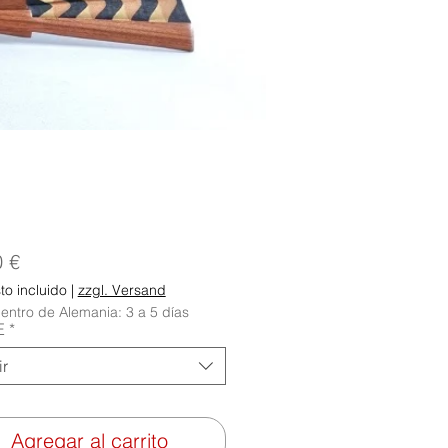
Precio
0 €
o incluido
|
zzgl. Versand
entro de Alemania: 3 a 5 días
E
*
ir
Agregar al carrito