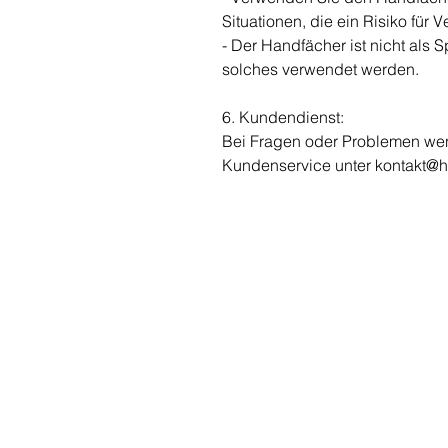
Situationen, die ein Risiko für 
- Der Handfächer ist nicht als S
solches verwendet werden.
6. Kundendienst:
Bei Fragen oder Problemen wen
Kundenservice unter kontakt@
A
CONTACTO Y AYUDA
kontakt@
"A
handfaechercanela.com
Ab
Mobil. +49 177 808 7886
Ab
Ab
Fechas de venta en verano
Ab
Hacer mi pedido online
Ab