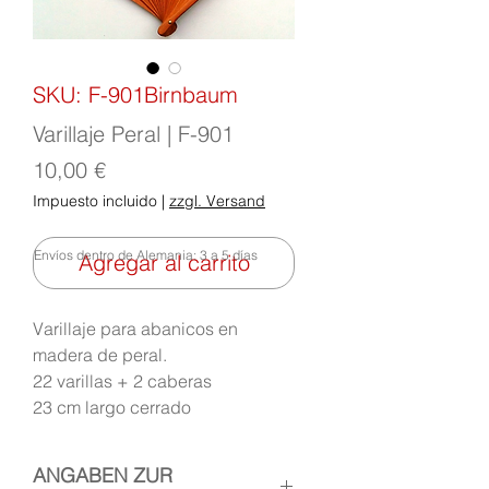
SKU: F-901Birnbaum
Varillaje Peral | F-901
Precio
10,00 €
Impuesto incluido
|
zzgl. Versand
Envíos dentro de Alemania: 3 a 5 días
Agregar al carrito
Varillaje para abanicos en
madera de peral.
22 varillas + 2 caberas
23 cm largo cerrado
ANGABEN ZUR