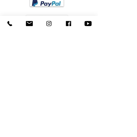
- Verwenden Sie den Handfächer
nicht in starken Winden oder in
Situationen, die ein Risiko für
Verletzungen darstellen.
- Der Handfächer ist nicht als
Spielzeug geeignet und sollte
nicht als solches verwendet
ENVIOS
werden.
Elija su agencia de confianza para envíos en
Alemania
6. Kundendienst:
Bei Fragen oder Problemen
wenden Sie sich bitte an unseren
Kundenservice unter
BESTELLUNG STORNIEREN
kontakt@handfaechercanela.com
SOCIAL MEDIA
Follow us!
LEGAL