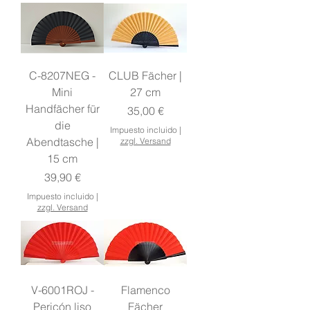
C-8207NEG -
CLUB Fächer |
Mini
27 cm
Handfächer für
Precio
35,00 €
die
Impuesto incluido
|
Abendtasche |
zzgl. Versand
15 cm
Precio
39,90 €
Impuesto incluido
|
zzgl. Versand
V-6001ROJ -
Flamenco
Pericón liso
Fächer