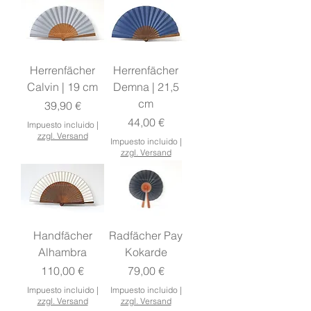
Herrenfächer
Herrenfächer
Calvin | 19 cm
Demna | 21,5
cm
Precio
39,90 €
Precio
44,00 €
Impuesto incluido
|
zzgl. Versand
Impuesto incluido
|
zzgl. Versand
Handfächer
Radfächer Pay
Alhambra
Kokarde
Precio
Precio
110,00 €
79,00 €
Impuesto incluido
|
Impuesto incluido
|
zzgl. Versand
zzgl. Versand