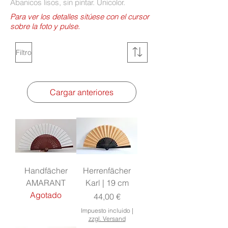
Abanicos lisos, sin pintar. Unicolor.
Para ver los detalles sitúese con el cursor
sobre la foto y pulse.
Filtro
Cargar anteriores
Handfächer
Herrenfächer
AMARANT
Karl | 19 cm
Agotado
Precio
44,00 €
Impuesto incluido
|
zzgl. Versand