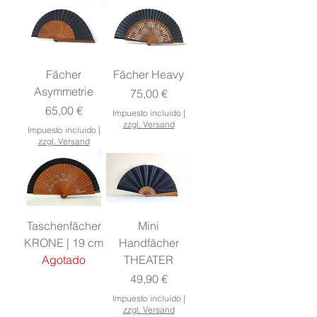
Fächer
Fächer Heavy
Asymmetrie
Precio
75,00 €
Precio
65,00 €
Impuesto incluido
|
zzgl. Versand
Impuesto incluido
|
zzgl. Versand
Taschenfächer
Mini
KRONE | 19 cm
Handfächer
Agotado
THEATER
Precio
49,90 €
Impuesto incluido
|
zzgl. Versand