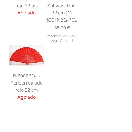
rojo 32 cm
Schwarz-Rot |
Agotado
32 cm | V-
6001NEG-ROJ
Precio
35,00 €
Impuesto incluido
|
zzgl. Versand
B-6002ROJ -
Pericón calado
rojo 32 cm
Agotado
ABANICOS
"AEA Abanico Español"
Abanicos básicos